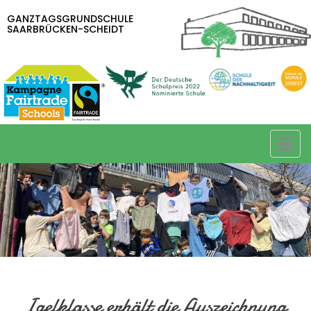
Direkt
GANZTAGSGRUNDSCHULE
zum
SAARBRÜCKEN-SCHEIDT
Inhalt
Togg
navi
Igelklasse erhält die Auszeichnung